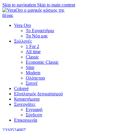
Skip to navigation
Skip to main content
Vera Oro
Το Εργαστήριο
Τα Νέα μας
Συλλογές
1 For 2
All time
Classic
Economic Classic
Slim
Modern
Ολόπετρα
Σατινέ
Coloreé
Εξοπλισμός δειγματισμού
Καταστήματα
Συνεργάτες
Εγγραφή
Σύνδεση
Επικοινωνία
2310524007