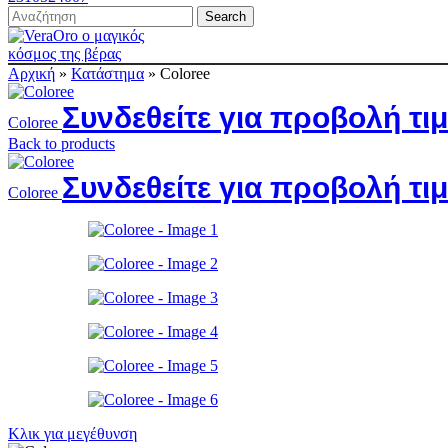
Search
Αρχική
»
Κατάστημα
»
Coloree
Συνδεθείτε για προβολή τι
Coloree
Back to products
Συνδεθείτε για προβολή τι
Coloree
Κλικ για μεγέθυνση