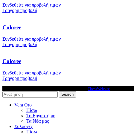
Συνδεθείτε για προβολή τιμών
Γρήγορη προβολή
Coloree
Συνδεθείτε για προβολή τιμών
Γρήγορη προβολή
Coloree
Συνδεθείτε για προβολή τιμών
Γρήγορη προβολή
VeraOro © 2026 - Premium Ecommerce solutions by
ThessWebsite
.
Search
Vera Oro
Πίσω
Το Εργαστήριο
Τα Νέα μας
Συλλογές
Πίσω